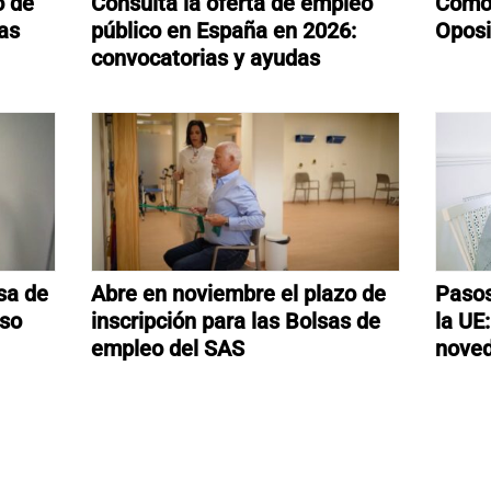
o de
Consulta la oferta de empleo
Cómo 
las
público en España en 2026:
Oposi
convocatorias y ayudas
sa de
Abre en noviembre el plazo de
Pasos
aso
inscripción para las Bolsas de
la UE
empleo del SAS
noved