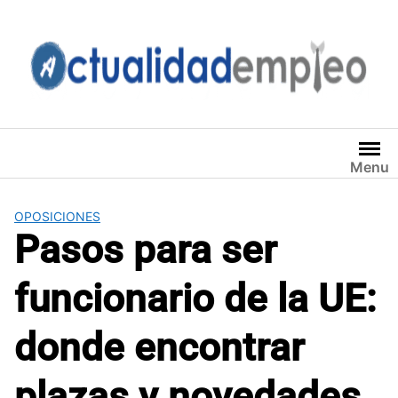
Saltar
al
contenido
Menu
OPOSICIONES
Pasos para ser
funcionario de la UE:
donde encontrar
plazas y novedades