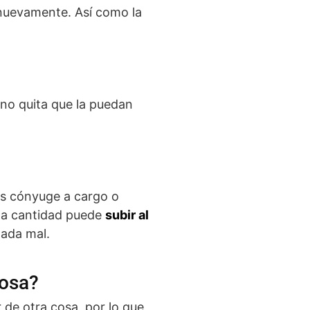
 nuevamente. Así como la
 no quita que la puedan
nes cónyuge a cargo o
ta cantidad puede
subir al
nada mal.
cosa?
r de otra cosa, por lo que