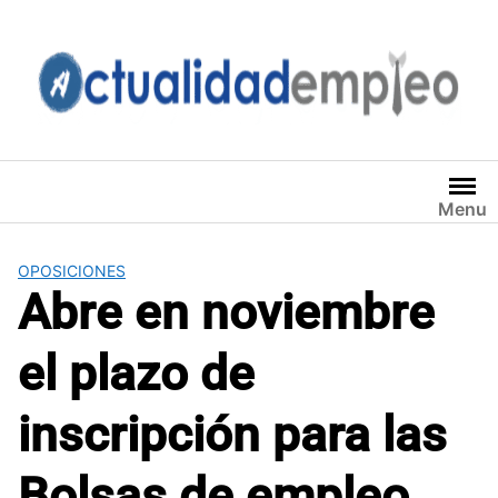
Saltar
al
contenido
Menu
OPOSICIONES
Abre en noviembre
el plazo de
inscripción para las
Bolsas de empleo