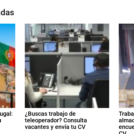
adas
ugal:
¿Buscas trabajo de
Traba
u
teleoperador? Consulta
almac
vacantes y envía tu CV
encue
CV