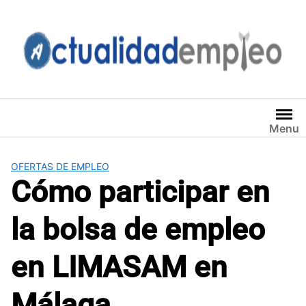
Saltar
al
contenido
Menu
OFERTAS DE EMPLEO
Cómo participar en
la bolsa de empleo
en LIMASAM en
Málaga