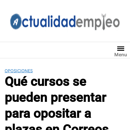
Saltar
al
contenido
Menu
OPOSICIONES
Qué cursos se
pueden presentar
para opositar a
plazas en Correos