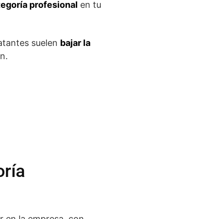
egoría profesional
en tu
atantes suelen
bajar la
n.
oría
or en la empresa, con