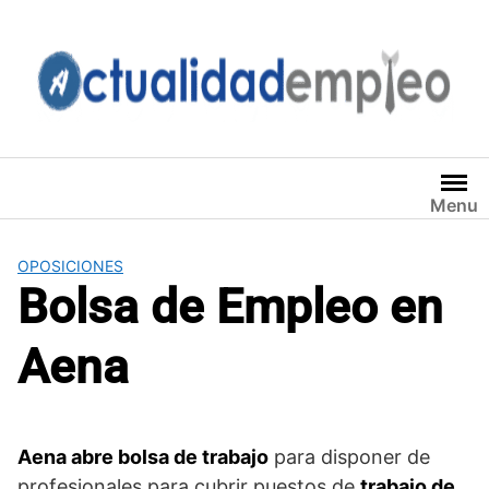
Saltar
al
contenido
Menu
OPOSICIONES
Bolsa de Empleo en
Aena
Aena abre bolsa de trabajo
para disponer de
profesionales para cubrir puestos de
trabajo de