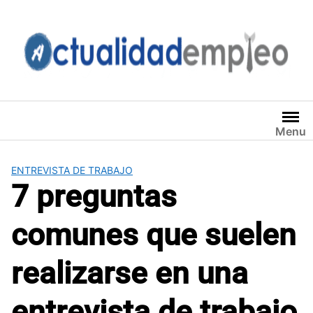
Saltar
al
contenido
Menu
ENTREVISTA DE TRABAJO
7 preguntas
comunes que suelen
realizarse en una
entrevista de trabajo