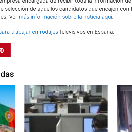
empresa encargada de recibir toda la información de 
de selección de aquellos candidatos que encajen con l
tes. Ver
más información sobre la noticia aquí
.
para trabajar en rodajes
televisivos en España.
adas