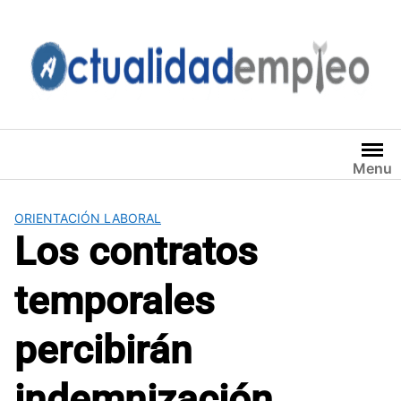
Saltar
al
contenido
Menu
ORIENTACIÓN LABORAL
Los contratos
temporales
percibirán
indemnización