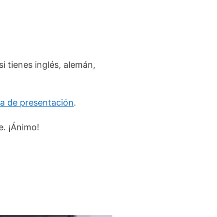
i tienes inglés, alemán,
ta de presentación
.
e. ¡Ánimo!