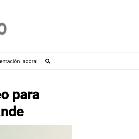
entación laboral
eo para
ande