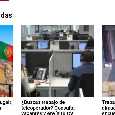
adas
ugal:
¿Buscas trabajo de
Traba
u
teleoperador? Consulta
almac
vacantes y envía tu CV
encue