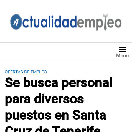
Saltar
al
contenido
Menu
OFERTAS DE EMPLEO
Se busca personal
para diversos
puestos en Santa
Cruz de Tenerife