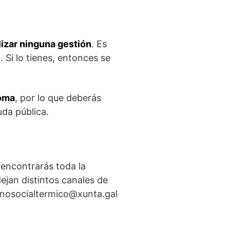
lizar ninguna gestión
. Es
 Si lo tienes, entonces se
noma
, por lo que deberás
da pública.
 encontrarás toda la
ejan distintos canales de
bonosocialtermico@xunta.gal