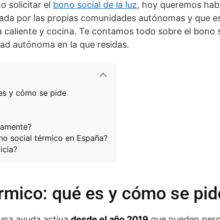
 solicitar el
bono social de la luz
, hoy queremos habl
ada por las propias comunidades autónomas y que es
a caliente y cocina. Te contamos todo sobre el bono 
ad autónoma en la que residas.
 es y cómo se pide
camente?
no social térmico en España?
icia?
rmico: qué es y cómo se pid
una ayuda activa
desde el año 2019
que pueden perci