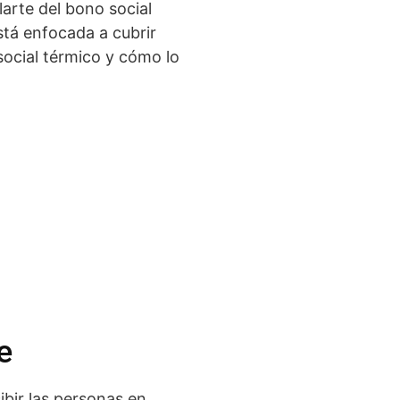
arte del bono social
tá enfocada a cubrir
social térmico y cómo lo
e
bir las personas en