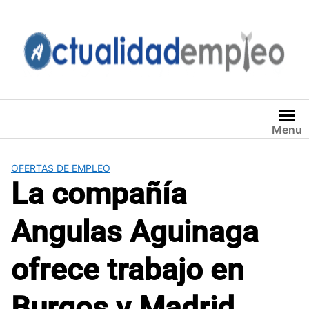
Saltar
al
contenido
Menu
OFERTAS DE EMPLEO
La compañía
Angulas Aguinaga
ofrece trabajo en
Burgos y Madrid