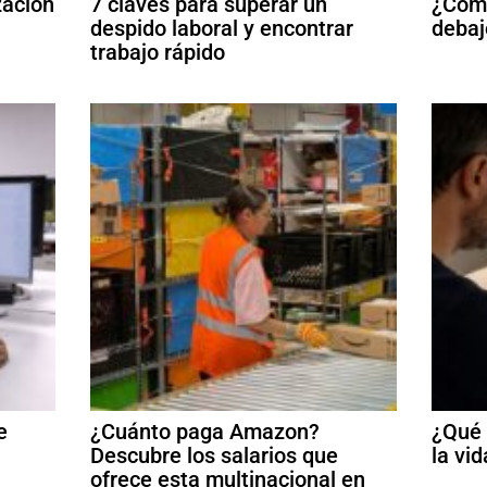
zación
7 claves para superar un
¿Cómo
despido laboral y encontrar
debaj
trabajo rápido
e
¿Cuánto paga Amazon?
¿Qué 
Descubre los salarios que
la vid
ofrece esta multinacional en