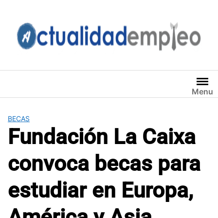
Saltar
al
contenido
Menu
BECAS
Fundación La Caixa
convoca becas para
estudiar en Europa,
América y Asia