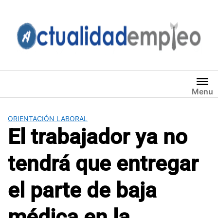
Saltar
al
contenido
Menu
ORIENTACIÓN LABORAL
El trabajador ya no
tendrá que entregar
el parte de baja
médica en la