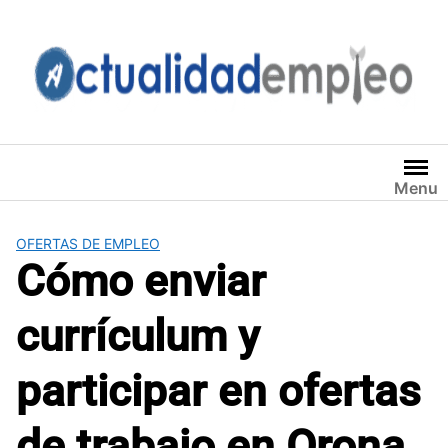
Saltar
al
contenido
Menu
OFERTAS DE EMPLEO
Cómo enviar
currículum y
participar en ofertas
de trabajo en Orona