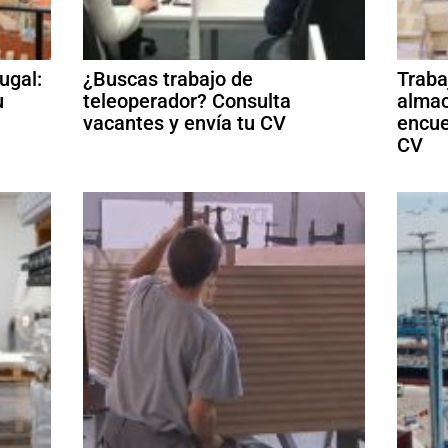
ugal:
¿Buscas trabajo de
Traba
u
teleoperador? Consulta
almac
vacantes y envía tu CV
encue
CV