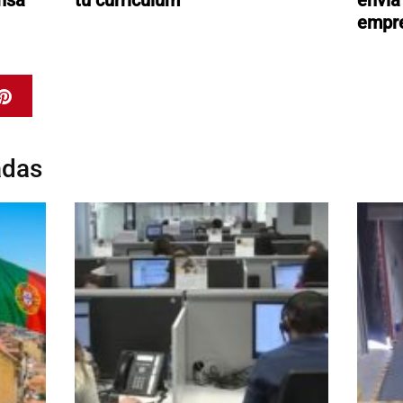
empr
adas