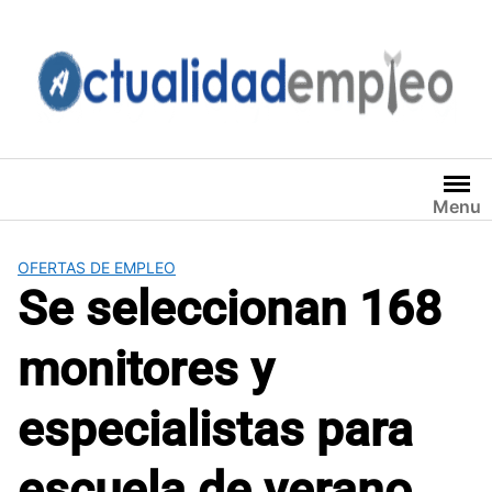
Saltar
al
contenido
Menu
OFERTAS DE EMPLEO
Se seleccionan 168
monitores y
especialistas para
escuela de verano