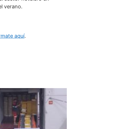
l verano.
rmate aquí
.