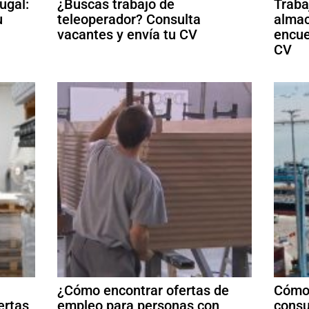
ugal:
¿Buscas trabajo de
Traba
u
teleoperador? Consulta
almac
vacantes y envía tu CV
encue
CV
¿Cómo encontrar ofertas de
Cómo 
ertas,
empleo para personas con
consu