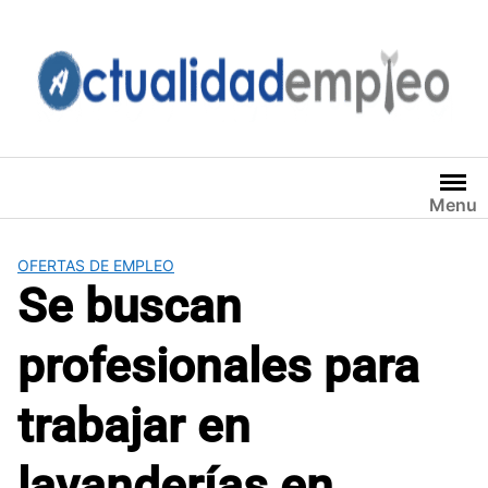
Saltar
al
contenido
Menu
OFERTAS DE EMPLEO
Se buscan
profesionales para
trabajar en
lavanderías en