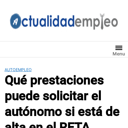
Saltar
al
contenido
Menu
AUTOEMPLEO
Qué prestaciones
puede solicitar el
autónomo si está de
alta en el RETA