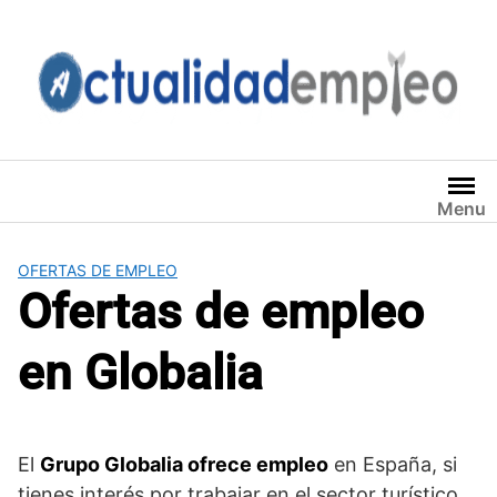
Saltar
al
contenido
Menu
OFERTAS DE EMPLEO
Ofertas de empleo
en Globalia
El
Grupo Globalia ofrece empleo
en España, si
tienes interés por trabajar en el sector turístico,