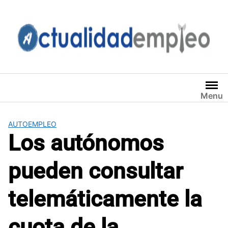
Saltar
al
contenido
Menu
AUTOEMPLEO
Los autónomos
pueden consultar
telemáticamente la
cuota de la