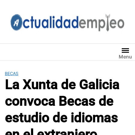
Saltar
al
contenido
Menu
BECAS
La Xunta de Galicia
convoca Becas de
estudio de idiomas
en el extranjero