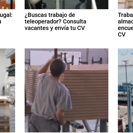
ugal:
¿Buscas trabajo de
Traba
u
teleoperador? Consulta
almac
vacantes y envía tu CV
encue
CV