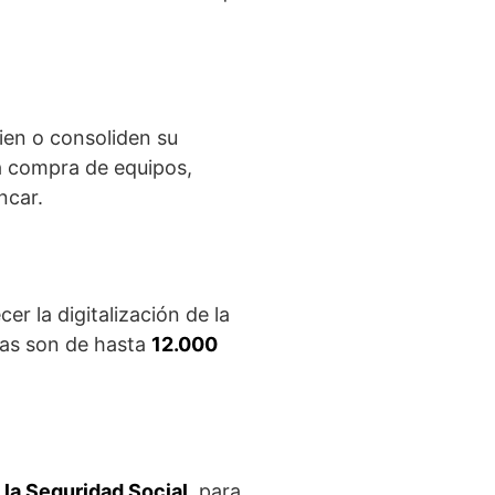
cien o consoliden su
a compra de equipos,
ncar.
er la digitalización de la
ías son de hasta
12.000
 la Seguridad Social
, para