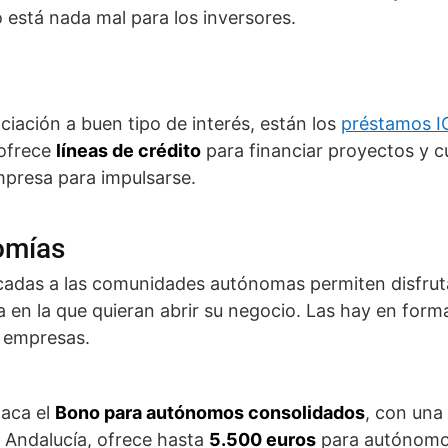
o está nada mal para los inversores.
iación a buen tipo de interés, están los
préstamos I
 ofrece
líneas de crédito
para financiar proyectos y cu
mpresa para impulsarse.
omías
adas a las comunidades autónomas permiten disfru
a en la que quieran abrir su negocio. Las hay en for
 empresas.
taca el
Bono para autónomos consolidados
, con una
e Andalucía, ofrece hasta
5.500 euros
para autónomo