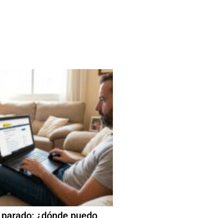
 parado: ¿dónde puedo