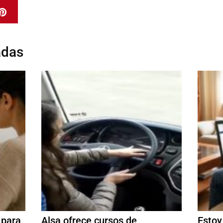
adas
 para
Alsa ofrece cursos de
Estoy