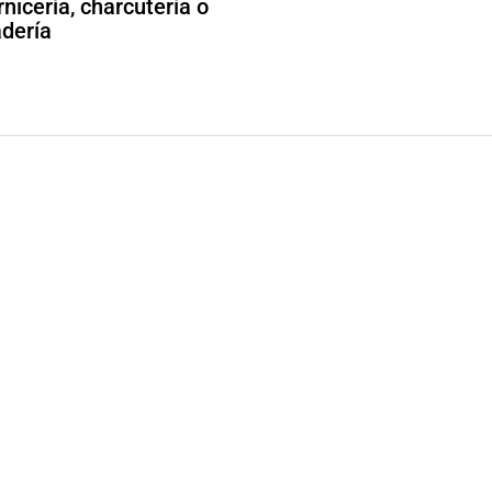
rnicería, charcutería o
dería