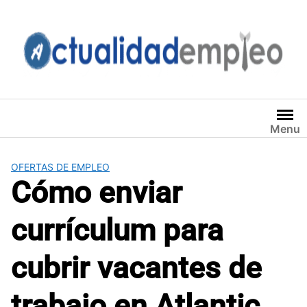
Saltar
al
contenido
Menu
OFERTAS DE EMPLEO
Cómo enviar
currículum para
cubrir vacantes de
trabajo en Atlantic