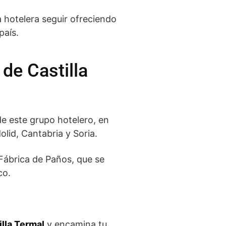
a hotelera seguir ofreciendo
país.
de Castilla
e este grupo hotelero, en
lid, Cantabria y Soria.
 Fábrica de Paños, que se
co.
illa Termal
y encamina tu