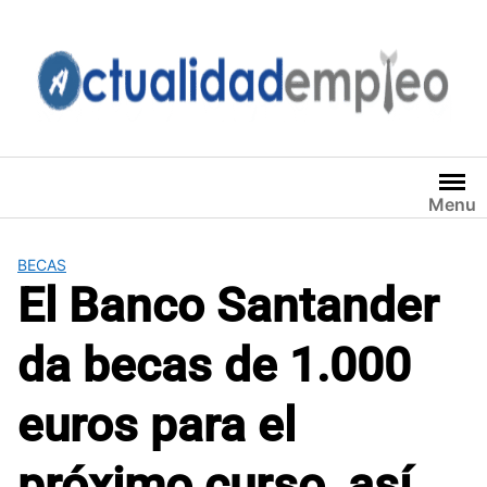
Saltar
al
contenido
Menu
BECAS
El Banco Santander
da becas de 1.000
euros para el
próximo curso, así