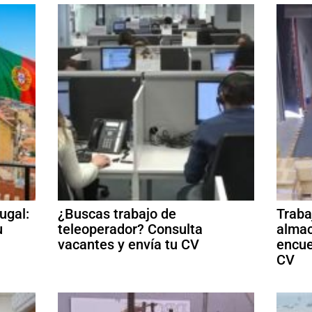
ugal:
¿Buscas trabajo de
Traba
u
teleoperador? Consulta
almac
vacantes y envía tu CV
encue
CV