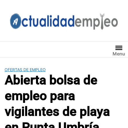
Saltar
al
contenido
Menu
OFERTAS DE EMPLEO
Abierta bolsa de
empleo para
vigilantes de playa
en Punta Umbría