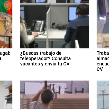
ugal:
¿Buscas trabajo de
Traba
u
teleoperador? Consulta
almac
vacantes y envía tu CV
encue
CV