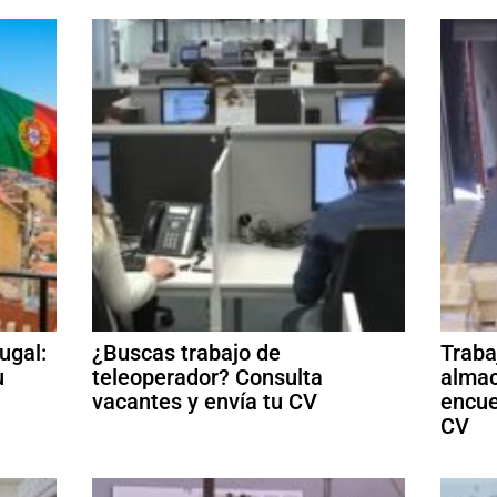
ugal:
¿Buscas trabajo de
Traba
u
teleoperador? Consulta
almac
vacantes y envía tu CV
encue
CV