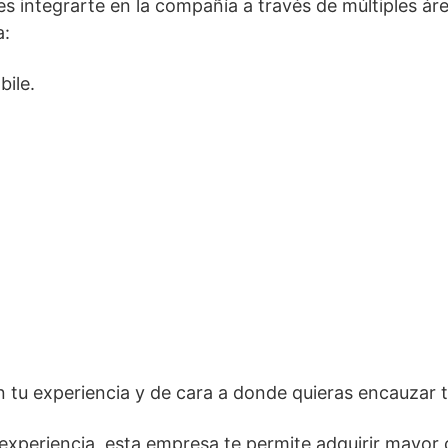
s integrarte en la compañía a través de múltiples ár
a:
bile.
n tu experiencia y de cara a donde quieras encauzar t
experiencia, esta empresa te permite adquirir mayor 