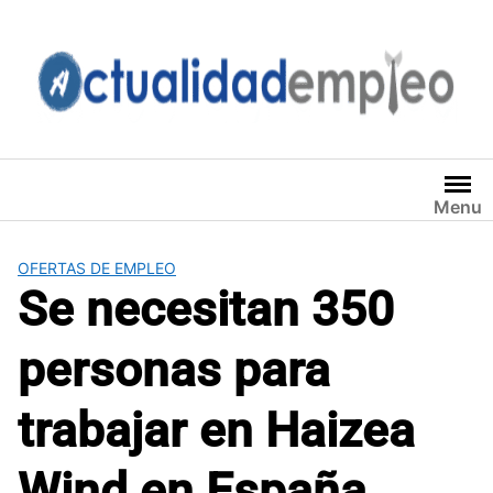
Saltar
al
contenido
Menu
OFERTAS DE EMPLEO
Se necesitan 350
personas para
trabajar en Haizea
Wind en España