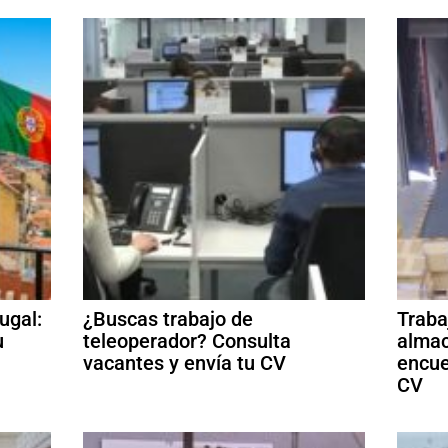
ugal:
¿Buscas trabajo de
Traba
u
teleoperador? Consulta
almac
vacantes y envía tu CV
encue
CV