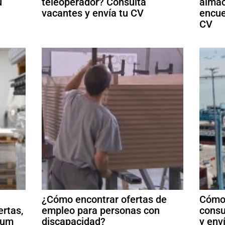
u
teleoperador? Consulta
almac
vacantes y envía tu CV
encue
CV
¿Cómo encontrar ofertas de
Cómo 
ertas,
empleo para personas con
consu
ulum
discapacidad?
y env