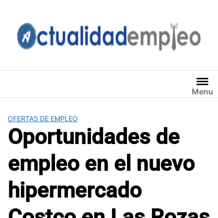
Saltar
al
contenido
Menu
OFERTAS DE EMPLEO
Oportunidades de
empleo en el nuevo
hipermercado
Costco en Las Rozas