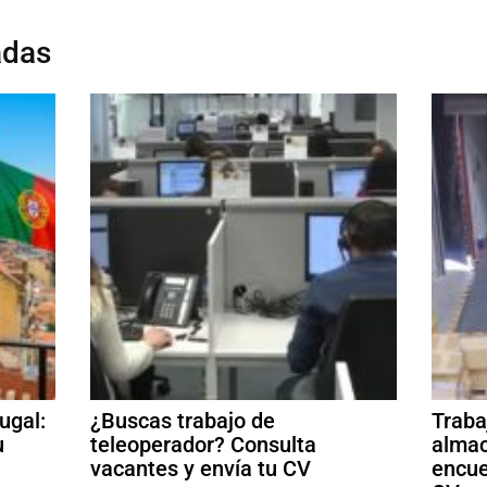
adas
ugal:
¿Buscas trabajo de
Traba
u
teleoperador? Consulta
almac
vacantes y envía tu CV
encue