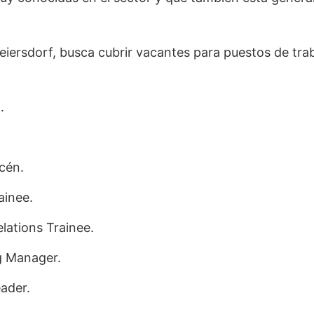
iersdorf, busca cubrir vacantes para puestos de tra
.
acén.
ainee.
elations Trainee.
ng Manager.
ader.