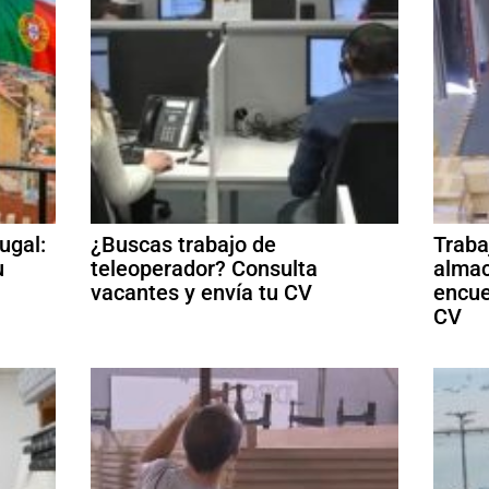
ugal:
¿Buscas trabajo de
Traba
u
teleoperador? Consulta
almac
vacantes y envía tu CV
encue
CV