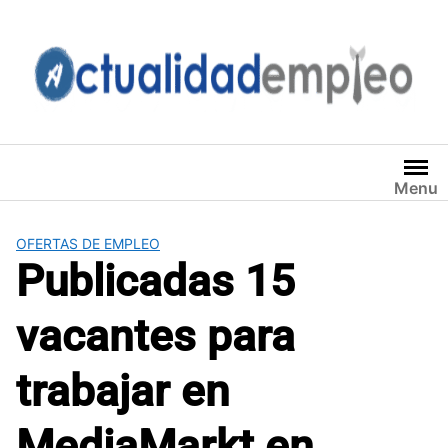
Saltar
al
contenido
Menu
OFERTAS DE EMPLEO
Publicadas 15
vacantes para
trabajar en
MediaMarkt en