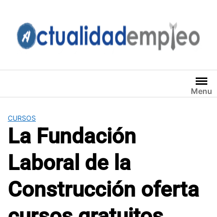
Saltar
al
contenido
Menu
CURSOS
La Fundación
Laboral de la
Construcción oferta
cursos gratuitos