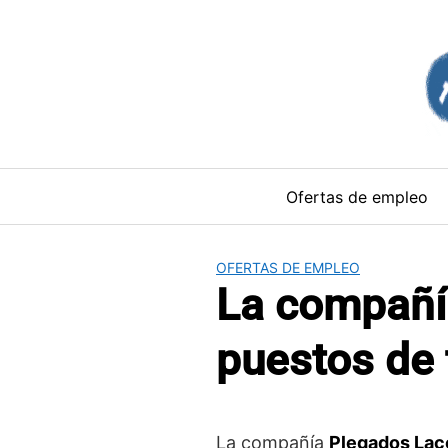
Saltar
al
contenido
Ofertas de empleo
OFERTAS DE EMPLEO
La compañí
puestos de 
La compañía
Plegados Lac