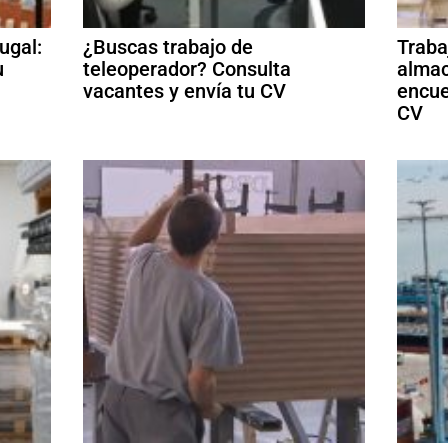
ugal:
¿Buscas trabajo de
Traba
u
teleoperador? Consulta
almac
vacantes y envía tu CV
encue
CV