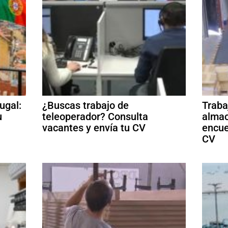
ugal:
¿Buscas trabajo de
Traba
u
teleoperador? Consulta
almac
vacantes y envía tu CV
encue
CV